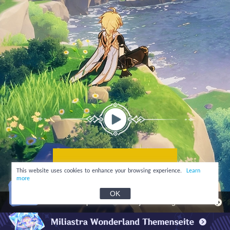
Jetzt herunterladen
This website uses cookies to enhance your browsing experience.
Learn
more
OK
Genshin Impact · Cloud ist jetzt verfügbar!