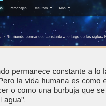
as
Personajes
Recursos
Más
s
>
do permanece constante a lo l
 Pero la vida humana es como e
er o como una burbuja que se
l agua".