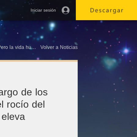
Iniciar sesión
"El mundo permanece constante a lo largo de los siglos. Pero la vida humana es como el rocío del amanecer o como una burbuja que se eleva sobre el agua".
Volver a Noticias
argo de los
l rocío del
 eleva