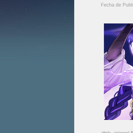
Fecha de Publ
¡Hola, viajeros!