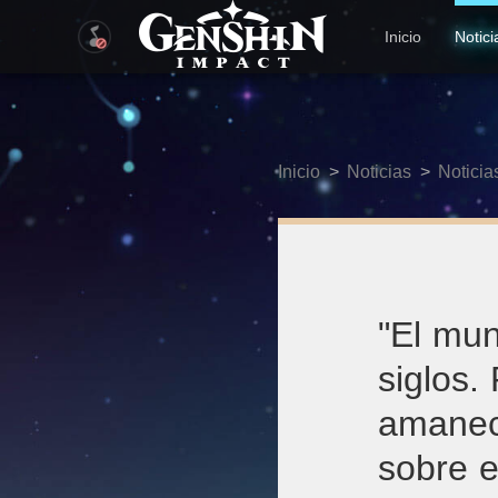
Inicio
Notici
Inicio
>
Noticias
>
Noticia
"El mun
siglos.
amanec
sobre e