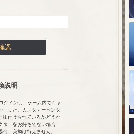
ス
確認
新
イ
換説明
にログインし、ゲーム内でキャ
か、また、カスタマーセンタ
行証と紐付けられているかどうか
予
クターをお持ちでない場合
チ
場合、交換は行えません。