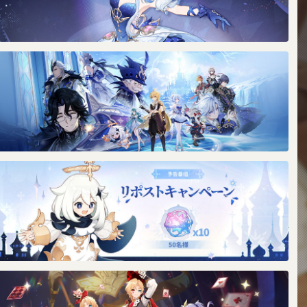
ネージナヤの最初の限定★5キャラクター「オデット」
たな魔神任務がもうすぐ開幕だ！冒険の旅もいよいよクラ
マックスだな。
告番組抽選キャンペーンで「紡がれた運命×10」ゲットの
ャンスだ！