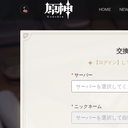
HOME
NE
交
【ログイン】し
サーバー
サーバーを選択してく
ニックネーム