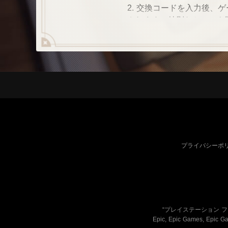
2. 交換コードを入力後、
されます。特別なケースを
日間となります。お早めに
3. 交換コードの使用条件
使用条件を満たしていない
る場合、交換は行えません。
4. 同一の交換コードの使
一キャラクターが同じタイ
数は1回までとなります。 
5. 交換コードは一旦使用
ん。ログインされているア
上、交換をお願いします。 
プライバシーポ
6. 交換について何かご質
マーサポートまでお問い合
“プレイステーション 
Epic, Epic Games, Epic Ga