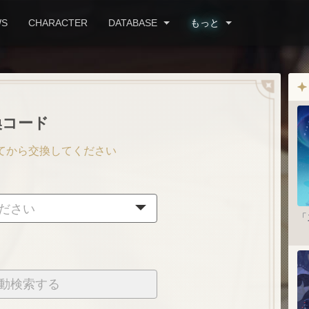
WS
CHARACTER
DATABASE
もっと
換コード
てから交換してください
ださい
「