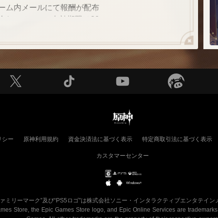
ゲーム内メールにて報酬が配布
除き、メールの有効期限は30
お受け取りください。
と交換期限にご注意ください。
「
、または交換期限を過ぎてい
る
 
用回数は1回までです。また同
プの交換コードを使用する回
されると取り消しができませ
カウントの情報をご確認の
リシー
原神利用規約
資金決済法に基づく表示
特定商取引法に基づく表示
問がございます場合は、カスタ
カスタマーセンター
わせください。
ファミリーマーク”及び“PS5ロゴ”は株式会社ソニー・インタラクティブエンタテイ
mes Store, the Epic Games Store logo, and Epic Online Services are trademarks a