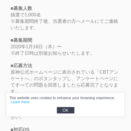
■募集人数
抽選で1,000名
※募集期間終了後、当選者の方へメールにてご連絡
いたします。
■募集期間
2020年1月16日（木）〜
※終了日時は別途お知らせいたします。
■応募方法
原神公式ホームページに表示されている「CBTアン
ケートへ」のボタンタップし、アンケートページに
てすべての問題を回答しましたら応募完了となりま
す。
※アンケートの回答にはアカウントの作成が必要と
This website uses cookies to enhance your browsing experience.
Learn more
なります。アカウント登録の際には＠
OK
email.mihoyo.comからのメール受信を許可してくだ
さい。
■対応OS