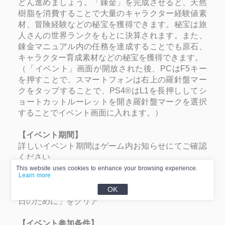
どん進めましょう。「錬金」を完成させると、天然
樹脂を消費することで大量のキャラクター経験値素
材、冒険経験などの秘宝を獲得できます。秘宝は旅
人さんの世界ランクをもとに決算されます。また、
錬金マニュアル内の任務を達成することでも原石、
キャラクター育成素材などの秘宝を獲得できます。
（「イベント」画面が開放された後、
PC
は
F5
キー
を押すことで、スマートフォンは右上の羅針盤マー
クをタップすることで、
PS4®
は
L1
を長押ししてシ
ョートカットルーレットを開き羅針盤マークを選択
することでイベント画面に入れます。）
【イベント期間】
詳しいイベント期間はゲーム内お知らせにてご確認
ください
This website uses cookies to enhance your browsing experience.
Learn more
【イベント開放条件】
OK
冒険ランク
20
以上、かつ序章
・
第二幕「涙のない明
日のために」をクリア
【イベント参加条件】