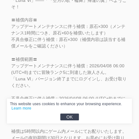
「Luna Ⅵ」——「『空月の歌・輪舞』帰逢の翼」へようこ
そ！
〓補償内容〓
アップデートメンテナンスに伴う補償：原石×300（メンテ
ナンス1時間につき、原石×60を補償いたします）
不具合修正に伴う補償：原石×300（補償内容は該当する補
償メールをご確認ください）
〓補償範囲〓
アップデートメンテナンスに伴う補償：2026/04/08 06:00 
(UTC+8)までに冒険ランク5に到達した旅人さん。
「Luna Ⅵ」バージョン終了までにログインし、お受け取り
ください。
不具合修正に伴う補償：2026/04/08 06:00 (UTC+8)までに
This website uses cookies to enhance your browsing experience.
冒険ランク5に到達した旅人さん。
Learn more
2026/04/11 06:00 (UTC+8)までにログインし、お受け取り
OK
ください。
補償は5時間以内にゲーム内メールにてお配りいたします。
メールの有効期間は30日となります。お早めにお受け取り