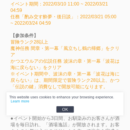
イベント期間：2022/03/10 11:00 ~ 2022/03/21
04:59
任務「酌み交す酔夢・後日談」：2022/03/21 05:00
~ 2022/03/24 04:59
【参加条件】
冒険ランク28以上
魔神任務 間章・第一幕「風立ちし鶴の帰郷」をクリ
ア
かつエウルアの伝説任務 波沫の章・第一幕「波花は
海に戻らない」をクリア
※イベント期間中、波沫の章・第一幕「波花は海に
戻らない」は、期間限定で冒険ランク28以上、かつ
「伝説の鍵」消費なしで開放可能になります。
This website uses cookies to enhance your browsing experience.
【イベント説明】
Learn more
●イベント期間中、ルカに話しかけて「エンジェル
OK
ズシェア」に入ると、イベントに参加できます。
●イベント開始から3日間、お馴染みのお客さんが酒
場を毎日訪れ、「酒場逸話」が開放されます。お客