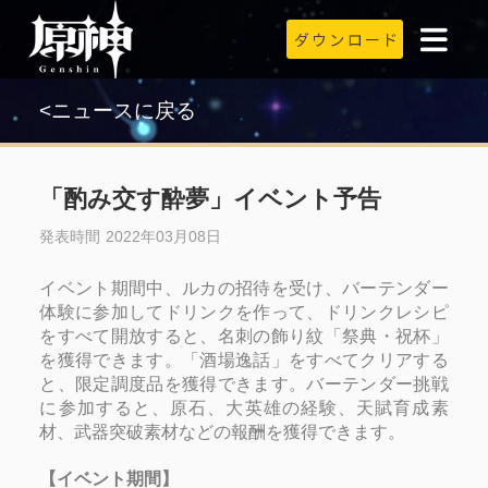
<ニュースに戻る
「酌み交す酔夢」イベント予告
発表時間 2022年03月08日
イベント期間中、ルカの招待を受け、バーテンダー
体験に参加してドリンクを作って、ドリンクレシピ
をすべて開放すると、名刺の飾り紋「祭典・祝杯」
を獲得できます。「酒場逸話」をすべてクリアする
と、限定調度品を獲得できます。バーテンダー挑戦
に参加すると、原石、大英雄の経験、天賦育成素
材、武器突破素材などの報酬を獲得できます。
【イベント期間】