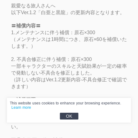
親愛なる旅人さんへ
以下Ver.1.2「白亜と黒龍」の更新内容となります。
〓補償内容〓
1.メンテナンスに伴う補償：原石×300
（メンテナンスは1時間につき、原石×60を補償いた
します。）
2. 不具合修正に伴う補償：原石×300
一部キャラクターのスキルと天賦効果が一定の確率
で発動しない不具合を修正しました。
（詳しい内容はVer.1.2更新内容-不具合修正で確認で
きます）
〓補償範囲〓
This website uses cookies to enhance your browsing experience.
メンテナンスに伴う補償：
2020-12-23 07:00:00
ま
Learn more
でに冒険ランク5に到達した旅人さん
OK
Ver.1.3バージョンアップまでにお受け取りくださ
い。