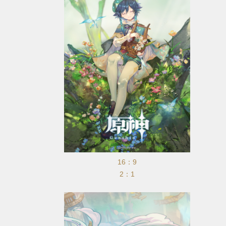
16：9
2：1