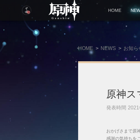
HOME
NE
HOME
>
NEWS
>
お知ら
原神ス
発表時間 2021
おかげさまで原神
感謝の気持ちを