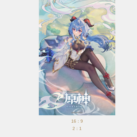
16：9
2：1