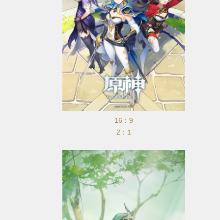
16：9
2：1