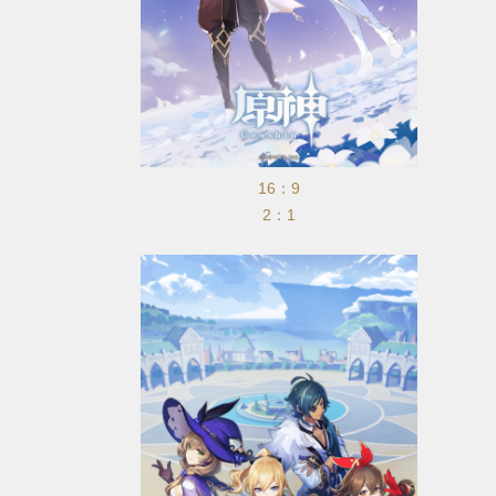
16：9
2：1