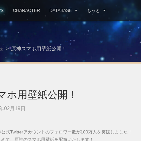
WS
CHARACTER
DATABASE
もっと
せ
>
原神スマホ用壁紙公開！
マホ用壁紙公開！
年02月19日
公式Twitterアカウントのフォロワー数が100万人を突破しました！
こめて、原神のスマホ用壁紙を配布いたします！